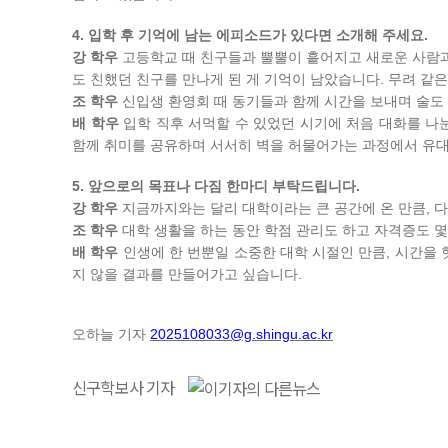
4. 입학 후 기억에 남는 에피소드가 있다면 소개해 주세요.
강 학우
고등학교 때 친구들과 뿔뿔이 흩어지고 새로운 사람과의
도 친했던 친구를 만나게 된 게 기억이 남았습니다. 무려 같은
조 학우
신입생 환영회 때 동기들과 함께 시간을 보내며 술도
배 학우
입학 직후 서먹할 수 있었던 시기에 처음 대화를 나
함께 취미를 공유하며 서서히 벽을 허물어가는 과정에서 유대
5. 앞으로의 목표나 다짐 한마디 부탁드립니다.
강 학우
지금까지와는 달리 대학이라는 큰 공간에 온 만큼, 
조 학우
대학 생활을 하는 동안 학점 관리도 하고 자격증도 몇
배 학우
인생에 한 번뿐일 소중한 대학 시절인 만큼, 시간을
지 않을 결과를 만들어가고 싶습니다.
오하늘 기자
2025108033@g.shingu.ac.kr
신구학보사 기자