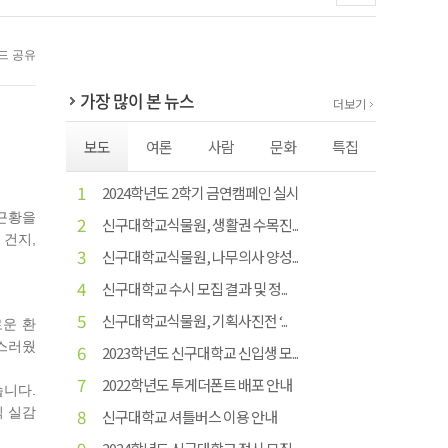
가장 많이 본 뉴스
더보기
보도
여론
사람
문화
특집
1
2024학년도 2학기 금연캠페인 실시
 근황을
2
신구대학교식물원, 생활권 수목진...
 건지,
3
신구대학교식물원, 나무의사 양성...
4
신구대학교 수시 모집 결과 및 정...
5
신구대학교식물원, 기획사진전 ‘...
로운 환
족스러웠
6
2023학년도 신구대학교 신입생 모...
7
2022학년도 투게더폰트 배포 안내
습니다.
씩 실감
8
신구대학교 셔틀버스 이용 안내