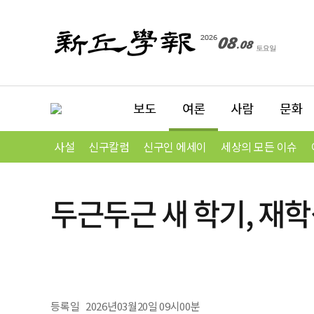
사설
신구칼럼
신구인 에세이
세상의 모든 이슈
두근두근 새 학기, 재
등록일
2026년03월20일 09시00분