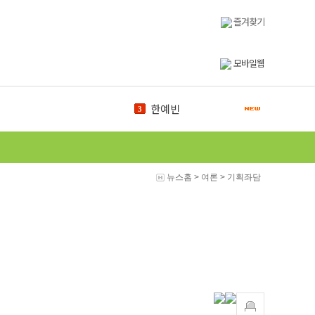
즐겨찾기
모바일웹
한예빈
3
바이오
4
신문방송국
5
신서현
6
총학생회
7
뉴스홈
>
여론
>
기획좌담
식물원
8
학위수여식
9
신임
10
도서관
1
백마체전
2