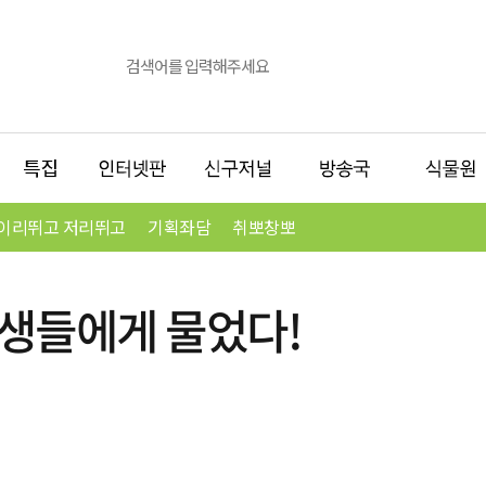
이리뛰고 저리뛰고
기획좌담
취뽀창뽀
학생들에게 물었다!