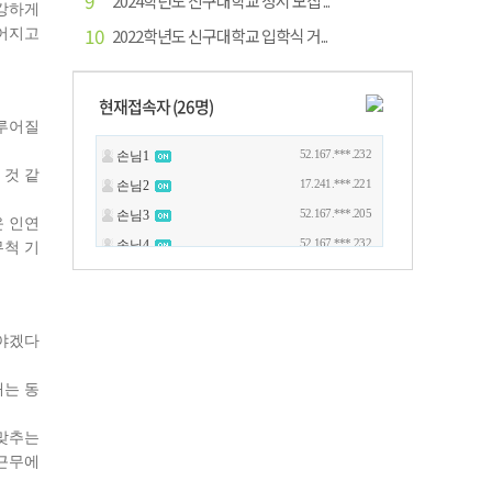
9
2024학년도 신구대학교 정시 모집 ...
 강하게
10
이어지고
2022학년도 신구대학교 입학식 거...
현재접속자 (
26
명)
이루어질
 것 같
운 인연
무척 기
해야겠다
내는 동
 맞추는
 근무에