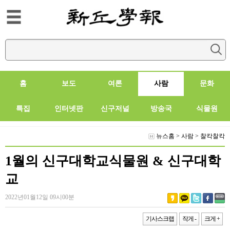
홈
보도
여론
사람
문화
특집
인터넷판
신구저널
방송국
식물원
뉴스홈
>
사람
>
찰칵찰칵
1월의 신구대학교식물원 & 신구대학
교
2022년01월12일 09시00분
기사스크랩
작게 -
크게 +