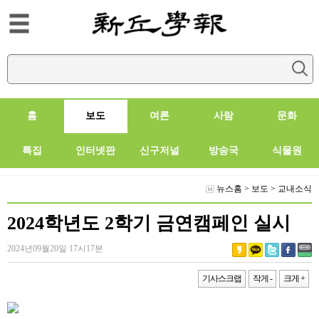
홈
보도
여론
사람
문화
특집
인터넷판
신구저널
방송국
식물원
뉴스홈
>
보도
>
교내소식
2024학년도 2학기 금연캠페인 실시
2024년09월20일 17시17분
기사스크랩
작게 -
크게 +