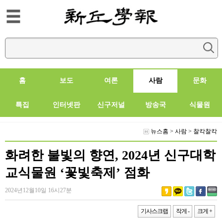
홈
보도
여론
사람
문화
특집
인터넷판
신구저널
방송국
식물원
뉴스홈
>
사람
>
찰칵찰칵
화려한 불빛의 향연, 2024년 신구대학
교식물원 ‘꽃빛축제’ 점화
2024년12월10일 16시27분
기사스크랩
작게 -
크게 +