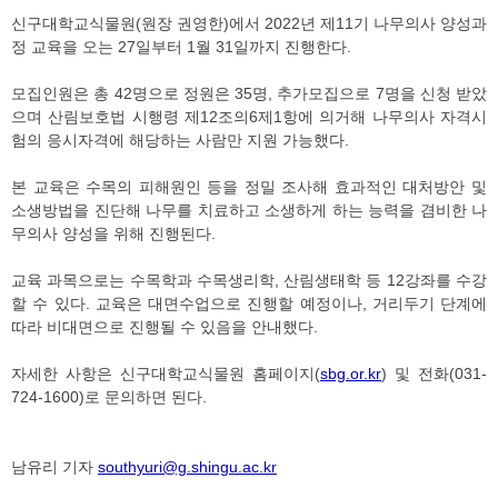
신구대학교식물원(원장 권영한)에서 2022년 제11기 나무의사 양성과
정 교육을 오는 27일부터 1월 31일까지 진행한다.
모집인원은 총 42명으로 정원은 35명, 추가모집으로 7명을 신청 받았
으며 산림보호법 시행령 제12조의6제1항에 의거해 나무의사 자격시
험의 응시자격에 해당하는 사람만 지원 가능했다.
본 교육은 수목의 피해원인 등을 정밀 조사해 효과적인 대처방안 및
소생방법을 진단해 나무를 치료하고 소생하게 하는 능력을 겸비한 나
무의사 양성을 위해 진행된다.
교육 과목으로는 수목학과 수목생리학, 산림생태학 등 12강좌를 수강
할 수 있다. 교육은 대면수업으로 진행할 예정이나, 거리두기 단계에
따라 비대면으로 진행될 수 있음을 안내했다.
자세한 사항은 신구대학교식물원 홈페이지(
sbg.or.kr
) 및 전화(031-
724-1600)로 문의하면 된다.
남유리 기자
southyuri@g.shingu.ac.kr