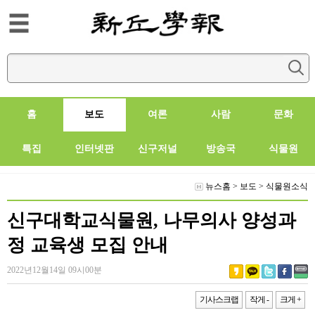
홈
보도
여론
사람
문화
특집
인터넷판
신구저널
방송국
식물원
뉴스홈
>
보도
>
식물원소식
신구대학교식물원, 나무의사 양성과
정 교육생 모집 안내
2022년12월14일 09시00분
기사스크랩
작게 -
크게 +