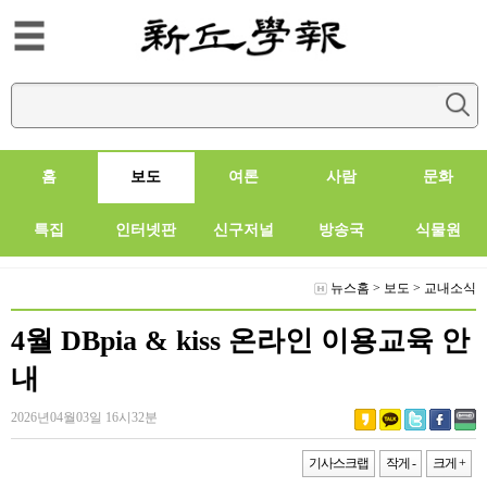
홈
보도
여론
사람
문화
특집
인터넷판
신구저널
방송국
식물원
뉴스홈
>
보도
>
교내소식
4월 DBpia & kiss 온라인 이용교육 안
내
2026년04월03일 16시32분
기사스크랩
작게 -
크게 +