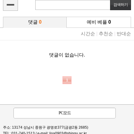
댓글
0
예비 베플
0
시간순
|
추천순
|
반대순
댓글이 없습니다.
1
PC모드
주소: 13174 성남시 중원구 광명로377(금광2동 2685)
TEL: 031-740-1513 / e-mail:
lisa0903@shingu.ac.kr