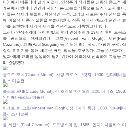
이》에서 비롯되어 널리 퍼졌다. 인상주의 작가들은 신화와 종교적 세
계관에서 벗어나 인간과 자연의 본 모습을 작품으로 드러내고자 했다.
이들은 색채와 붓놀림, 혁신적인 구성, 그리고 새로운 주제 선택을 통
해 예술적 이론과 실천을 변화시켰다. 작품 속에서 색조의 순간적 효
과를 표현하여 시각적 세계를 객관적으로 기록하고자 했다.
그러나 인상주의에 대한 반발로 후기 인상주의가 19세기 후반 프랑스
를 중심으로 전개되었다. 고흐(Vincent van Gogh), 세잔(Paul
Cézanne), 고갱(Paul Gauguin) 등은 눈에 띄는 색상, 대담한 구성, 상
징적 이미지를 통해 새로운 표현 방식을 추구했다. 그들은 변화하는
빛과 색채 효과를 생생하게 담기 위하여 야외에서 신속하게 그림을 그
려 완성했다.
클로드 모네(Claude Monet), 차링 크로스 브릿지, 1900. 인디애나폴
리스 미술관
클로드 모네(Claude Monet), 산 조지오 마지오레 교회, 베니스, 1908.
인디애나폴리스 미술관
빈센트 반 고흐(Vincent van Gogh), 생레미의 풍경, 1889. 인디애나
폴리스 미술관
폴 세잔느(Paul Cézanne), 프로방스의 집, 1885. 인디애나폴리스 미