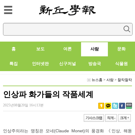
홈
보도
여론
사람
문화
특집
인터넷판
신구저널
방송국
식물원
뉴스홈
>
사람
>
찰칵찰칵
인상파 화가들의 작품세계
2025년08월20일 16시13분
기사스크랩
작게 -
크게 +
인상주의라는 명칭은 모네(Claude Monet)의 풍경화 《인상, 해돋