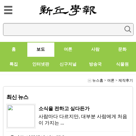
홈
보도
여론
사람
문화
특집
인터넷판
신구저널
방송국
식물원
뉴스홈
>
여론
>
제작후기
최신 뉴스
소식을 전하고 싶다든가
사람마다 다르지만, 대부분 사람에게 처음
이 가지는 ...