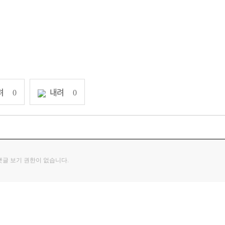
려
내려
0
0