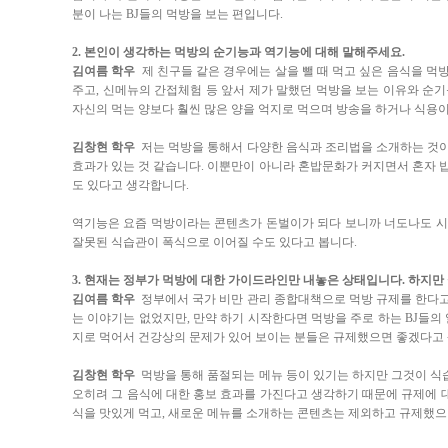
분이 나는 BJ들의 먹방을 보는 편입니다.
2. 본인이 생각하는 먹방의 순기능과 역기능에 대해 말해주세요.
김여름 학우
제 친구들 같은 경우에는 살을 뺄 때 먹고 싶은 음식을 먹
주고, 신메뉴의 간접체험 등 앞서 제가 말했던 먹방을 보는 이유와 순
자신의 먹는 양보다 훨씬 많은 양을 억지로 먹으며 방송을 하거나 식용이
김창현 학우
저는 먹방을 통해서 다양한 음식과 조리법을 소개하는 것이
효과가 있는 것 같습니다. 이뿐만이 아니라 혼밥문화가 커지면서 혼자 
도 있다고 생각합니다.
역기능은 요즘 먹방이라는 콘텐츠가 돈벌이가 되다 보니까 너도나도 시작
잘못된 식습관이 폭식으로 이어질 수도 있다고 봅니다.
3. 현재는 정부가 먹방에 대한 가이드라인만 내놓은 상태입니다. 하지
김여름 학우
정부에서 국가 비만 관리 종합대책으로 먹방 규제를 한다고
는 이야기는 없었지만, 만약 하기 시작한다면 먹방을 주로 하는 BJ들의
지로 먹어서 건강상의 문제가 있어 보이는 분들은 규제했으면 좋겠다고
김창현 학우
먹방을 통해 품절되는 메뉴 등이 있기는 하지만 그것이 식
오히려 그 음식에 대한 홍보 효과를 가진다고 생각하기 때문에 규제에 
식을 맛있게 먹고, 새로운 메뉴를 소개하는 콘텐츠는 제외하고 규제했으