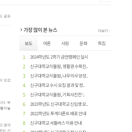
가장 많이 본 뉴스
더보기
보도
여론
사람
문화
특집
1
2024학년도 2학기 금연캠페인 실시
2
신구대학교식물원, 생활권 수목진...
3
신구대학교식물원, 나무의사 양성...
이 오갔
4
신구대학교 수시 모집 결과 및 정...
5
신구대학교식물원, 기획사진전 ‘...
6
다. 부
2023학년도 신구대학교 신입생 모...
 틀어놓
7
2022학년도 투게더폰트 배포 안내
8
신구대학교 셔틀버스 이용 안내
고 생각
하는 기