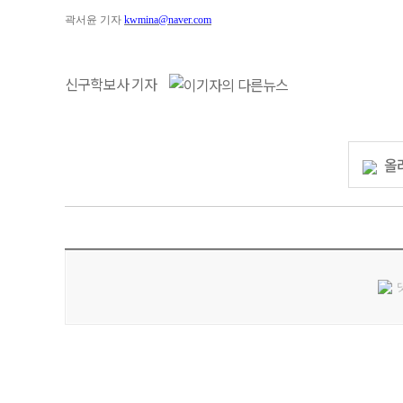
곽서윤 기자
kwmina@naver.com
신구학보사 기자
올