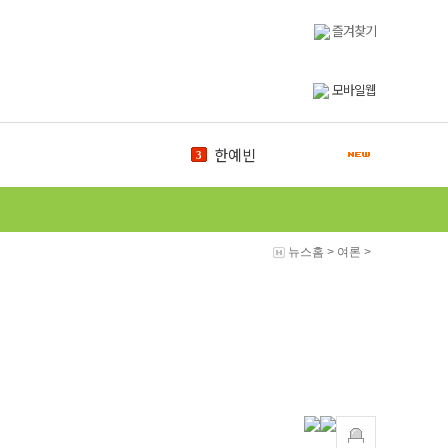
즐겨찾기
모바일웹
한예빈
3
바이오
4
신문방송국
5
신서현
6
총학생회
7
뉴스홈
>
여론
>
식물원
8
학위수여식
9
신임
10
도서관
1
백마체전
2