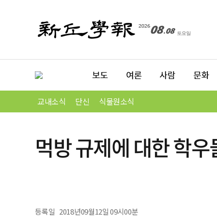
교내소식
단신
식물원소식
먹방 규제에 대한 학우
등록일
2018년09월12일 09시00분