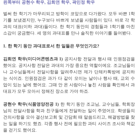
왼쪽부터 공현수 학우, 김희연 학우, 곽민정 학우
벌써 한 학기가 마무리되고 방학이 코앞으로 다가왔다
.
모두 바쁜
1
학
기를 보냈겠지만
,
누구보다 바쁘게 보냈을 사람들이 있다
.
바로 각 학
과의 대표
(
이하 과대
)
들이다
.
한 학기 동안의 경험들과
1
학기를 마친
소감이 궁금했다
.
세 명의 과대표를 만나 솔직한 이야기를 들어봤다
.
1.
한 학기 동안 과대표로서 한 일들은 무엇인가요
?
김희연 학우
(
미디어콘텐츠과
1)
공지사항 전달과 행사 때 인원점검을
했어요
.
공지사항 전달은 과대의 가장 중요한 역할이에요
.
조교님들이
나 교수님들께서 전달사항을 알려주시면 제가 단체카톡방에 공지하
는 식이죠
.
인원점검은 과가 다 같이 모이는 날이나 행사 때
,
교외 수
업이 있는 날에 했어요
.
그때 안 온 사람이나 놓친 사람을 확인해서 과
대표가 모두 모아서 정해진 장소로 가야 하죠
.
공현수 학우
(
식품영양전공
1)
한 학기 동안 조교님
,
교수님들
,
학회장
님의 전달사항을 학과 친구들에게 전달하는 일이 주였어요
.
학생들의
건의사항을 모아 결산보고회 및 간담회 때 말씀드리고
,
해결방법을 찾
는 일을 하기도 했죠
.
각종 행사 전에 필요한 과티 사이즈 조사와 책값
을 걷기도 했어요
.