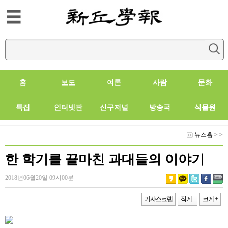
홈
보도
여론
사람
문화
특집
인터넷판
신구저널
방송국
식물원
뉴스홈
>
>
한 학기를 끝마친 과대들의 이야기
2018년06월20일 09시00분
기사스크랩
작게 -
크게 +