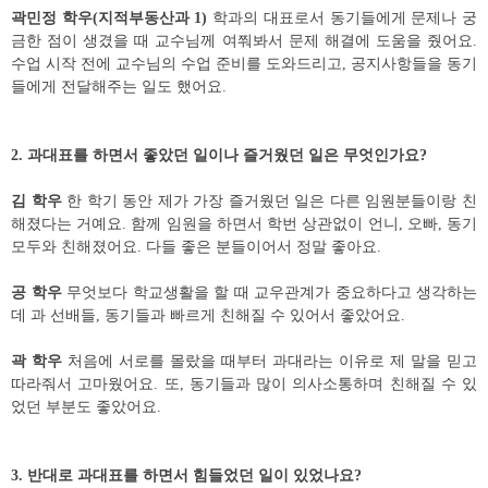
곽민정 학우
(
지적부동산과
1)
학
과의 대표로서 동기들에게 문제나 궁
금한 점이 생겼을 때 교수님께 여쭤봐서 문제 해결에 도움을 줬어요
.
수업 시작 전에 교수님의 수업 준비를 도와드리고
,
공지사항들을 동기
들에게 전달해주는 일도 했어요
.
2.
과대표를 하면서 좋았던 일이나 즐거웠던 일은 무엇인가요
?
김 학우
한 학기 동안 제가 가장 즐거웠던 일은 다른 임원분들이랑 친
해졌다는 거예요
.
함께 임원을 하면서 학번 상관없이 언니
,
오빠
,
동기
모두와 친해졌어요
.
다들 좋은 분들이어서 정말 좋아요
.
공 학우
무엇보다 학교생활을 할 때 교우관계가 중요하다고 생각하는
데 과 선배들
,
동기들과 빠르게 친해질 수 있어서 좋았어요
.
곽 학우
처음에 서로를 몰랐을 때부터 과대라는 이유로 제 말을 믿고
따라줘서 고마웠어요
.
또
,
동기들과 많이 의사소통하며 친해질 수 있
었던 부분도 좋았어요
.
3.
반대로 과대표를 하면서 힘들었던 일이 있었나요
?