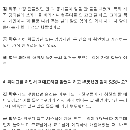
김 학우
가장 힘들었던 건 과 동기들이 말을 안 들을 때였죠
.
특히 자
꾸 강의실에 쓰레기를 버리거나 컴퓨터를 안 끄고 갈 때요
.
그리고 행
사 기간이나 과 물품 나눠 주는 날에 말도 없이 안 와서 제가 다 맡아
둔다든가 할 때 정말 힘들었어요
.
공 학우
딱히 힘들었던 일은 없었지만
,
돈 걷을 때 확인하고 계산하는
일이 가장 번거로운 일이었죠
.
곽 학우
과대를 하면서 동기들의 의견을 모으는 일이 가장 힘들었어
요
.
4.
과대표를 하면서 과대표하길 잘했다 하고 뿌듯했던 일이 있었나요
?
김 학우
제일 뿌듯했던 순간은 아무래도 과 친구들이 제 칭찬을 할 때
아닐까요
?
예를 들면
“
우리가 진짜 과대 하나는 잘 뽑았어
”, “
난 우리
과대 만족해
”
같은 말을 들을 때 가장 뿌듯했어요
.
공 학우
과 친구가 학교 시스템에 관해 모르는 일이 있었을 때 저한테
먼저 물어보고 조교님이나 교수님께 여쭤봐서 해결해줬을 때
‘
나도