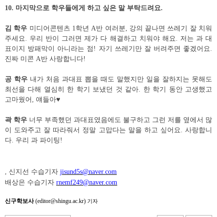
10.
마지막으로 학우들에게 하고 싶은 말 부탁드려요
.
김 학우
미디어콘텐츠
1
학년
A
반 여러분
,
강의 끝나면 쓰레기 잘 치워
주세요
.
우리 반이 그러면 제가 다 해결하고 치워야 해요
.
저는 과 대
표이지 방패막이 아니라는 점
!
자기 쓰레기만 잘 버려주면 좋겠어요
.
진짜 미콘
A
반 사랑합니다
!
공 학우
내가 처음 과대표 뽑을 때도 말했지만 일을 잘하지는 못해도
최선을 다해 열심히 한 학기 보냈던 것 같아
.
한 학기 동안 고생했고
고마웠어
,
얘들아
♥
곽 학우
너무 부족했던 과대표였음에도 불구하고 그런 저를 옆에서 많
이 도와주고 잘 따라줘서 정말 고맙다는 말을 하고 싶어요
.
사랑합니
다
.
우리 과 파이팅
!
,
신지선 수습기자
jisund5s@naver.com
배상은 수습기자
rnemf249@naver.com
신구학보사
(editor@shingu.ac.kr)
기자