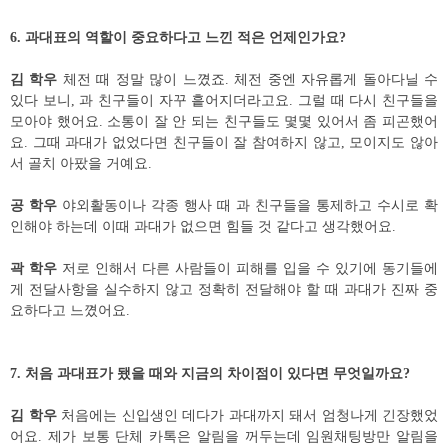
6.
과대표의 역할이 중요하다고 느낀 적은 언제인가요
?
김 학우
체전 때 정말 많이 느꼈죠
.
체전 중엔 자유롭게 돌아다닐 수
있다 보니
,
과 친구들이 자꾸 흩어지더라고요
.
그럴 때 다시 친구들을
모아야 했어요
.
소통이 잘 안 되는 친구들도 몇몇 있어서 좀 피곤했어
요
.
그때 과대가 없었다면 친구들이 잘 참여하지 않고
,
모이지도 않아
서 골치 아팠을 거예요
.
공 학우
야외활동이나 각종 행사 때 과 친구들을 통제하고 수시로 확
인해야 하는데 이때 과대가 없으면 힘들 것 같다고 생각했어요
.
곽 학우
저로 인해서 다른 사람들이 피해를 입을 수 있기에 동기들에
게 전달사항을 실수하지 않고 정확히 전달해야 할 때 과대가 진짜 중
요하다고 느꼈어요
.
7.
처음 과대표가 됐을 때와 지금의 차이점이 있다면 무엇일까요
?
김 학우
처음에는 신입생인 데다가 과대까지 돼서 엄청나게 긴장했었
어요
.
제가 보통 단체 카톡은 알림을 꺼두는데 임원채팅방만 알림을