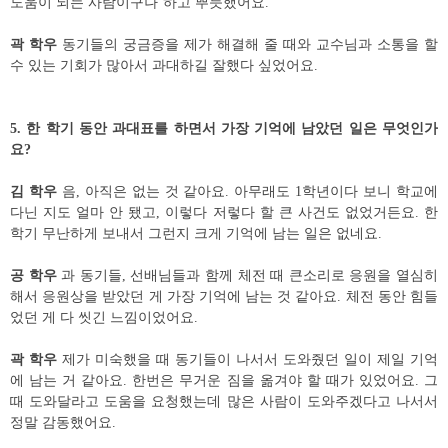
도움이 되는 사람이구나
’
하고 뿌듯했어요
.
곽 학우
동기들의 궁금증을 제가 해결해 줄 때와 교수님과 소통을 할
수 있는 기회가 많아서 과대하길 잘했다 싶었어요
.
5.
한 학기 동안 과대표를 하면서 가장 기억에 남았던 일은 무엇인가
요
?
김 학우
음
,
아직은 없는 것 같아요
.
아무래도
1
학년이다 보니 학교에
다닌 지도 얼마 안 됐고
,
이렇다 저렇다 할 큰 사건도 없었거든요
.
한
학기 무난하게 보내서 그런지 크게 기억에 남는 일은 없네요
.
공 학우
과 동기들
,
선배님들과 함께 체전 때 큰소리로 응원을 열심히
해서 응원상을 받았던 게 가장 기억에 남는 것 같아요
.
체전 동안 힘들
었던 게 다 씻긴 느낌이었어요
.
곽 학우
제가 미숙했을 때 동기들이 나서서 도와줬던 일이 제일 기억
에 남는 거 같아요
.
한번은 무거운 짐을 옮겨야 할 때가 있었어요
.
그
때 도와달라고 도움을 요청했는데 많은 사람이 도와주겠다고 나서서
정말 감동했어요
.