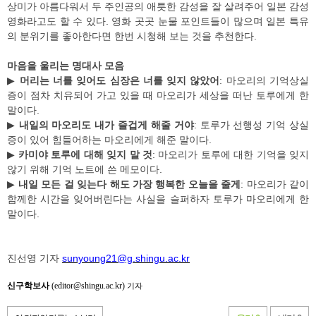
상미가 아름다워서 두 주인공의 애틋한 감성을 잘 살려주어 일본 감성
영화라고도 할 수 있다. 영화 곳곳 눈물 포인트들이 많으며 일본 특유
의 분위기를 좋아한다면 한번 시청해 보는 것을 추천한다.
마음을 울리는 명대사 모음
▶
머리는 너를 잊어도 심장은 너를 잊지 않았어
: 마오리의 기억상실
증이 점차 치유되어 가고 있을 때 마오리가 세상을 떠난 토루에게 한
말이다.
▶
내일의 마오리도 내가 즐겁게 해줄 거야
: 토루가 선행성 기억 상실
증이 있어 힘들어하는 마오리에게 해준 말이다.
▶
카미야 토루에 대해 잊지 말 것
: 마오리가 토루에 대한 기억을 잊지
않기 위해 기억 노트에 쓴 메모이다.
▶
내일 모든 걸 잊는다 해도 가장 행복한 오늘을 줄게
: 마오리가 같이
함께한 시간을 잊어버린다는 사실을 슬퍼하자 토루가 마오리에게 한
말이다.
진선영 기자
sunyoung21@g.shingu.ac.kr
신구학보사
(editor@shingu.ac.kr)
기자