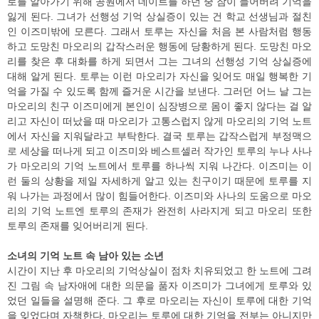
로를 알아가기 위해 공원에서 데이트를 하던 중 잠이 들어버려 기억을
잃게 된다. 그녀가 선행성 기억 상실증이 있는 건 학교 선생님과 절친
인 이즈미밖에 모른다. 그래서 토루는 자신을 처음 본 사람처럼 행동
하고 도망친 마오리의 갑작스러운 행동에 당황하게 된다. 도망친 마오
리를 찾은 후 대화를 하게 되면서 그는 그녀의 선행성 기억 상실증에
대해 알게 된다. 토루는 이런 마오리가 자신을 잊어도 매일 행복한 기
억을 가질 수 있도록 함께 즐거운 시간을 보낸다. 그러던 어느 날 그는
마오리의 친구 이즈미에게 본인이 심장병으로 몸이 좋지 않다는 걸 알
리고 자신이 떠났을 때 마오리가 고통스럽지 않게 마오리의 기억 노트
에서 자신을 지워달라고 부탁한다. 결국 토루는 갑작스럽게 부정맥으
로 세상을 떠나게 되고 이즈미와 베스트셀러 작가인 토루의 누나 사나
가 마오리의 기억 노트에서 토루를 하나씩 지워 나간다. 이즈미는 이
런 둘의 상황을 제일 자세하게 알고 있는 친구이기 때문에 토루를 지
워 나가는 과정에서 많이 힘들어한다. 이즈미와 사나의 도움으로 마오
리의 기억 노트엔 토루의 존재가 완전히 사라지게 되고 마오리 또한
토루의 존재를 잊어버리게 된다.
소녀의 기억 노트 속 남아 있는 소년
시간이 지난 후 마오리의 기억상실이 점차 치유되었고 한 노트에 그려
진 그림 속 남자애에 대한 의문을 품자 이즈미가 그녀에게 토루와 있
었던 일들을 설명해 준다. 그 후로 마오리는 자신이 토루에 대한 기억
을 잊었다며 자책한다. 마오리는 토루에 대한 기억을 전부는 아니지만