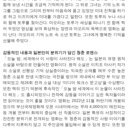
함께 보낸 시간을 조금씩 기억하게 된다. 그 뒤로 그녀는 기억 노트 속
그를 그림으로 그리며 전부터 마음속에 품고 있었던 미대 진학을 하기
로 하고 이즈미에게 미대를 가겠다고 말한다. 또한 토루의 누나 사나
와 함께 토루를 찾아간다. 마오리는 토루가 세상을 떠나기 전 함께 찍
어 두었던 영상을 보며 회상하는 장면과 마오리의 독백으로 영화는 끝
이 난다. 마오리의 기억 노트 속 소년 토루는 그녀에게 행복한 기억을
선물해 주었다.
감동적인 내용과 일본만의 분위기가 담긴 청춘 로맨스
「오늘 밤, 세계에서 이 사랑이 사라진다 해도」는 일본의 유명 원작
소설을 바탕으로 만들어진 영화이다. 원작 소설은 이치조 마사키 작가
의 소설로 선행성 기억 상실증이라는 익숙한 소재를 매우 수준 높은
청춘 소설로 탄생 시켰다는 극찬을 받으며 국내에서 40만 부 이상 판
매되었고 제26회 전격 소설 대상 ‘미디어 워크스 문고상’을 수상했다.
또한 책의 인기 덕분에 후속작인「오늘 밤 세계에서 이 눈물이 사라진
다 해도」도 출시되었으니 전작에 감동을 이어가고 싶은 독자들이라
면 읽어보는 것이 좋을 것이다. 영화는 2022년 11월 하반기에 개봉되
었으며 부산국제영화제 오픈 시네마에서는 무려 4,000석이 매진되는
등 개봉 전부터 화제의 중심에 선 작품이다. 일본 특유의 서정적이고
잔잔한 분위기로 전개되는 영화는 두 청춘의 감동적인 사랑 이야기를
다루어 지루하지 않고 각 주인공에 몰입해서 볼 수 있게 된다. 또한 영