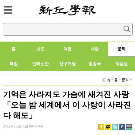
홈
보도
여론
사람
문화
특집
인터넷판
신구저널
방송국
식물원
뉴스홈
>
문화
>
기억은 사라져도 가슴에 새겨진 사랑
「오늘 밤 세계에서 이 사랑이 사라진
다 해도」
2022년12월14일 09시00분