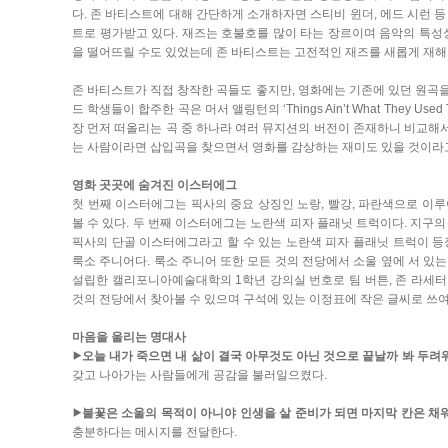
다. 존 바티스트에 대해 간단하게 소개하자면 스티비 윈더, 에드 시런 
트로 평가받고 있다. 재즈는 호불호를 많이 타는 장르이며 음악의 특성
을 떨어뜨릴 수도 있었는데 존 바티스트는 고전적인 재즈를 새롭게 재
존 바티스트가 직접 창작한 곡들도 좋지만, 영화에는 기존에 있던 원곡
드 학생들이 합주한 곡은 머서 앨링턴의 ‘Things Ain’t What They
장 먼저 떠올리는 곡 중 하나라 여러 뮤지션의 버전이 존재하니 비교해서
는 사람이라면 삽입곡을 찾으면서 영화를 감상하는 재미도 있을 것이라
영화 곳곳에 숨겨진 이스터에그
첫 번째 이스터에그는 픽사의 중요 상징인 노랑, 빨강, 파란색으로 이루
볼 수 있다. 두 번째 이스터에그는 노란색 피자 플래닛 트럭이다. 지구
픽사의 단골 이스터에그라고 할 수 있는 노란색 피자 플래닛 트럭이 등
룩소 주니어다. 룩소 주니어 또한 모든 것의 전당에서 소울 옆에 서 있는
설립한 캘리포니아예술대학의 1학년 강의실 번호로 팀 버튼, 존 라세터
것의 전당에서 찾아볼 수 있으며 구석에 있는 이정표에 작은 글씨로 쓰
마음을 울리는 명대사
⯈오늘 내가 죽으면 내 삶이 결국 아무것도 아닌 것으로 끝날까 봐 두려
갖고 나아가는 사람들에게 공감을 불러일으켰다.
⯈불꽃은 소울의 목적이 아니야 인생을 살 준비가 되면 마지막 칸은 채
충분하다는 메시지를 전달한다.