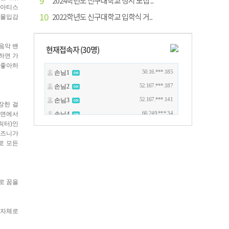
9
2024학년도 신구대학교 정시 모집 ...
 아티스
10
2022학년도 신구대학교 입학식 거...
 몰입감
음악 밴
현재접속자 (
30
명)
 하면 가
 좋아하
장한 걸
장면에서
릭터)인
디즈니가
로 모든
로 꿈을
 자체로