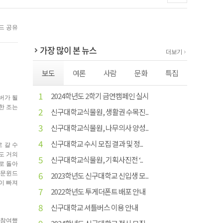
가장 많이 본 뉴스
더보기
보도
여론
사람
문화
특집
1
2024학년도 2학기 금연캠페인 실시
버가 될
한 조는
2
신구대학교식물원, 생활권 수목진...
3
신구대학교식물원, 나무의사 양성...
4
신구대학교 수시 모집 결과 및 정...
 갈 수
도 거의
5
신구대학교식물원, 기획사진전 ‘...
로 돌아
6
 문윈드
2023학년도 신구대학교 신입생 모...
이 빠져
7
2022학년도 투게더폰트 배포 안내
8
신구대학교 셔틀버스 이용 안내
 참여했