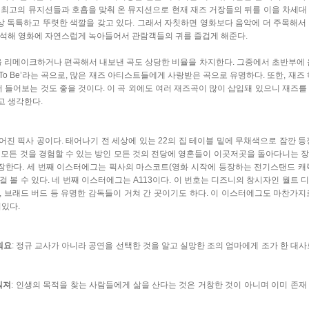
등 최고의 뮤지션들과 호흡을 맞춰 온 뮤지션으로 현재 재즈 거장들의 뒤를 이을 차세대
상 독특하고 뚜렷한 색깔을 갖고 있다. 그래서 자칫하면 영화보다 음악에 더 주목해서
해석해 영화에 자연스럽게 녹아들어서 관람객들의 귀를 즐겁게 해준다.
을 리메이크하거나 편곡해서 내보낸 곡도 상당한 비율을 차지한다. 그중에서 초반부에 
 Used To Be’라는 곡으로, 많은 재즈 아티스트들에게 사랑받은 곡으로 유명하다. 또한, 재즈
 들어보는 것도 좋을 것이다. 이 곡 외에도 여러 재즈곡이 많이 삽입돼 있으니 재즈를
고 생각한다.
어진 픽사 공이다. 태어나기 전 세상에 있는 22의 집 테이블 밑에 무채색으로 잠깐 등
의 모든 것을 경험할 수 있는 방인 모든 것의 전당에 영혼들이 이곳저곳을 돌아다니는 
장한다. 세 번째 이스터에그는 픽사의 마스코트(영화 시작에 등장하는 전기스탠드 캐
걸 볼 수 있다. 네 번째 이스터에그는 A113이다. 이 번호는 디즈니의 창시자인 월트 
, 브래드 버드 등 유명한 감독들이 거쳐 간 곳이기도 하다. 이 이스터에그도 마찬가지
여있다.
워요
: 정규 교사가 아니라 공연을 선택한 것을 알고 실망한 조의 엄마에게 조가 한 대사
워져
: 인생의 목적을 찾는 사람들에게 삶을 산다는 것은 거창한 것이 아니며 이미 존재