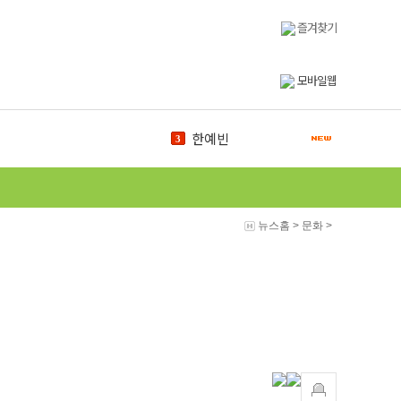
즐겨찾기
모바일웹
한예빈
3
바이오
4
신문방송국
5
신서현
6
총학생회
7
뉴스홈
>
문화
>
식물원
8
학위수여식
9
신임
10
도서관
1
백마체전
2