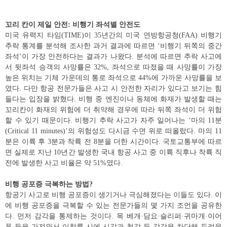
꼬리 칸이 제일 안전: 비행기 좌석별 안전도
미국 유력지 타임(TIME)이 35년간의 미국 연방항공청(FAA) 비행기
추락 통계를 분석해 조사한 과거 결과에 따르면 ‘비행기 뒤쪽의 중간
좌석’이 가장 안전하다는 결과가 나왔다. 분석에 따르면 추락 사고에
서 뒷좌석 승객의 사망률은 32%, 좌석으로 따졌을 때 사망률이 가장
높은 위치는 기체 가운데의 통로 좌석으로 44%에 가까운 사망률을 보
였다. 다만 항공 전문가들은 사고 시 안전한 자리가 있다고 보기는 힘
들다는 입장을 밝혔다. 비행 중 엔진이나 동체에 화재가 발생할 때는
꼬리칸이 화재의 위험에 더 취약해 경우에 따라 뒤쪽 좌석이 더 위험
할 수 있기 때문이다. 비행기 추락 사고가 자주 일어나는 ‘마의 11분
(Critical 11 minutes)’의 위험성도 다시금 수면 위로 떠올랐다. 마의 11
분은 이륙 후 3분과 착륙 전 8분을 더한 시간이다. 국토교통부에 따르
면 실제로 지난 10년간 발생한 국내 항공 사고 중 이륙 직후나 착륙 직
전에 발생한 사고 비율은 약 51%였다.
비행 공포증 극복하는 방법?
항공기 사고로 비행 공포증이 생기거나 극심해졌다는 이들도 있다. 이
에 비행 공포증을 극복할 수 있는 전문가들의 몇 가지 조언을 공유한
다. 먼저 감각을 통제하는 것이다. 목 베개·담요·슬리퍼·귀마개·이어
폰 등을 가져와서 이착륙 시에 시각과 청각 등 감각을 차단해 두려움