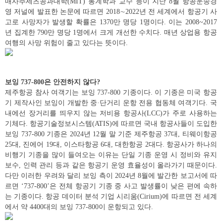
매사추세츠공과대학(MIT) 통계학과 교수 등이 지난 8월 항공운송경
영 저널에 발표한 논문에 따르면 2018∼2022년 전 세계에서 항공기 사
고로 사망자가 발생할 확률은 1370만 명당 1명이다. 이는 2008~2017
년 집계한 790만 명당 1명에서 크게 개선한 수치다. 매년 상업용 항공
여행의 사망 위험이 줄고 있다는 뜻이다.
보잉 737-800은 안전하지 않다?
제주항공 참사 여객기는 보잉 737-800 기종이다. 이 기종은 미국 항공
기 제작사인 보잉이 개발한 중·단거리 운항 전용 협동체 여객기다. 국
내에선 장거리를 띄우지 않는 저비용 항공사(LCC)가 주로 사용하는
기체다. 항공기술정보시스템(ATIS)에 따르면 국내 항공사들이 도입한
보잉 737-800 기종은 2024년 12월 말 기준 제주항공 37대, 티웨이항공
25대, 진에어 19대, 이스타항공 6대, 대한항공 2대다. 항공사가 하나의
비행기 기종을 많이 들여오는 이유는 단일 기종 운영 시 정비와 유지
보수, 인력 관리 등과 같은 항공기 운영 효율성이 올라가기 때문이다.
다만 이러한 우려와 달리 보잉 측이 2024년 8월에 발간한 보고서에 따
르면 ‘737-800’은 전체 항공기 기종 중 사고 발생률이 낮은 편에 속하
는 기종이다. 항공 데이터 분석 기업 시리움(Cirium)에 따르면 전 세계
에서 약 4400대의 보잉 737-800이 운항되고 있다.