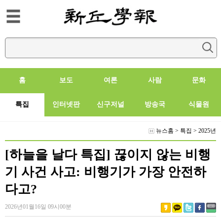
홈
보도
여론
사람
문화
특집
인터넷판
신구저널
방송국
식물원
뉴스홈
>
특집
>
2025년
[하늘을 날다 특집] 끊이지 않는 비행
기 사건 사고: 비행기가 가장 안전하
다고?
2026년01월16일 09시00분